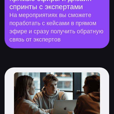
Статистические функции. Функции
округления
Логические функции
Текстовые функции и инструменты
Функции для работы с датой и
временем
Условное форматирование с
применением формул
Функции поиска и подстановки
данных
Расширенный фильтр и функции
баз данных
Формулы массива. Динамические
массивы
Базовые диаграммы и спарклайны
Сложные диаграммы.
Динамические диаграммы
Оптимизация и прогнозирование
Связывание книг. Импорт и
обработка данных из внешних
источников
Импорт и обработка данных с