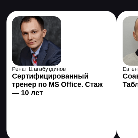
Программа онлайн-
курса
Длительность 4 мес.
2 проекта
49 часов теории
206 часов практики