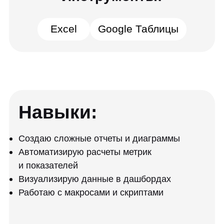
Визуализирую данные в дашбордах
Работаю с макросами и скриптами
Прогнозирую показатели с помощью
функций таблиц
Автоматизирую сбор данных
Составляю бюджетирование
Веду управленческий учет
В процессе обучения вы
разработаете: