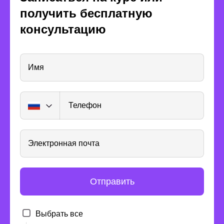
Сертифицированный
Соавтор к
получить бесплатную
тренер по MS Office. Стаж
Таблицы: 
— 10 лет
консультацию
Имя
Телефон
Электронная почта
Получите опыт
Отправить
реальной работы
Выбрать все