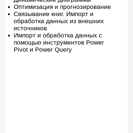
QUERY: введение (синтаксис,
SELECT, WHERE, ORDER BY)
Скрипты
Продвинутый уровень
8 практических заданий