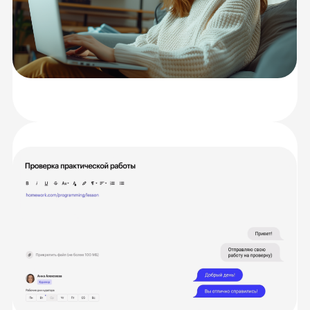
Каждую тему разберёте с опытными
преподавателями на онлайн-занятиях.
Сможете задать любые вопросы
и получить моментальную обратную связь,
а также обмениваться идеями
с сокурсниками.
Разберетесь
с теорией