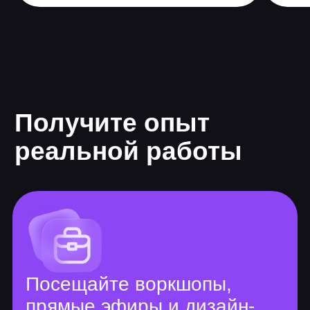
Excel
Excel с нуля
20 практических заданий
Интерфейс и возможности Excel
Структура листа. Ввод и обработка
данных
Форматы и значения. Стилевое и
условное форматирование
Анализ таблиц. Печать таблиц
Проверка данных и поиск ошибок
Сводные таблицы
Вычисления и формулы. Умные
таблицы
Функции подсчета и суммирования.