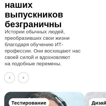
преобразивших свои жизни
благодаря обучению ИТ-
профессии. Они восхищают нас
своей силой и вдохновляют
на подобные перемены.
Тестирование
Дизайн
Как стать тестировщиком,
Как от диза
лежа на больничной
перейти к п
койке
космоса