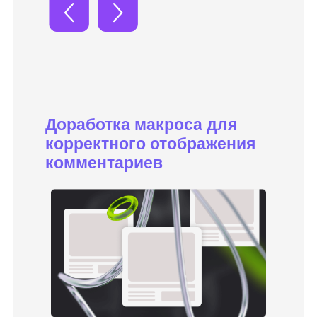
Бесплатная консультация
со специалистом
Поможем за 10 минут разобраться
в программе, дадим советы и сразу
ответим на вопросы
Получить консультацию
3.831 человек предпочли звонок чтению
страницы