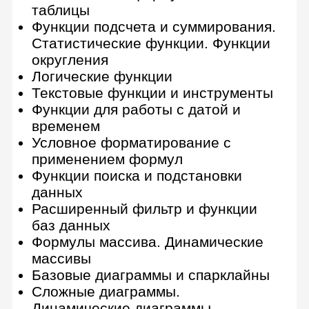
10 практических заданий
Интерфейс и возможности таблиц
Совместная работа с документами
Сортировка, фильтры и
фильтрация
Сводные таблицы
Визуализация данных
Проверка данных
Правила работы с формулами
Типы диапазонов, связывание
листов и документов между собой.
Функция IMPORTRANGE
Функции суммирования и подсчета
Логические и текстовые функции
Функции для работы с датой и
временем
Работа с диапазонами: основные
функции (ВПР, ИНДЕКС,
ПОИСКПОЗ, SORT)
FILTER: введение