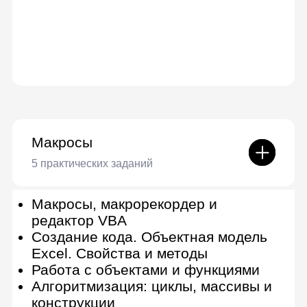
QUERY: продвинутый уровень
Работа с диапазонами:
продвинутые функции (СМЕЩ,
FILTER — сложные кейсы)
Статистические функции и
функции баз данных
Функции импорта
Формулы массива
Инструмент «Анализ данных»
Продвинутые текстовые функции
Диаграммы и спарклайны:
дополнительные примеры
Дополнения в Google Таблицах